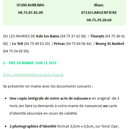
07200 AUBENAS
Blanc
04.75.87.81.00
07110 LARGENTIERE
04.75.39.28.60
OU LES MAIRIES DE
Vals les Bains
(04 75 37 42 08) /
Thueyts
(04 75 36 41
08) /
Le Teil
(04 75 49 63 20) /
Privas
(04 75 64 06 44) /
Bourg St Andéol
(04 75 54 85 00).
2
–
PRE DEMANDE SUR LE SITE
:
http://predemande-cni.ants.gouv.fr
Se présenter en mairie avec les documents suivants :
Une copie intégrale de votre acte de naissance
en original -de 3
mois (en faire la demande à votre mairie de naissance)
ou
carte
d’identité sécurisée en cours de validité.
2 photographies d’identité
format 3,5cm x 4,5cm, sur fond clair,