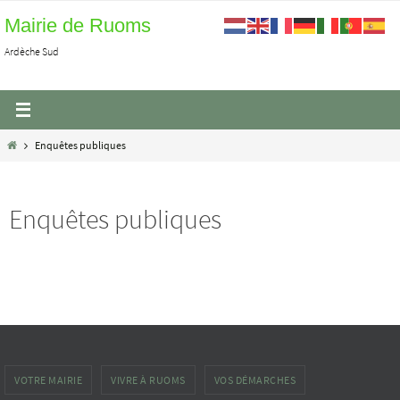
Passer
Mairie de Ruoms
vers
Ardèche Sud
le
contenu
Home
Enquêtes publiques
Enquêtes publiques
VOTRE MAIRIE
VIVRE À RUOMS
VOS DÉMARCHES