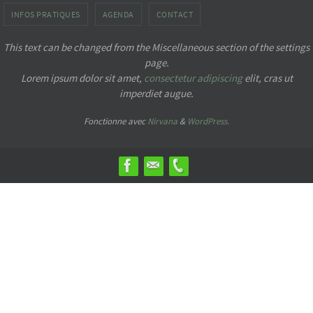
INFOS PRATIQUES
AGENDA
CONTACT
This text can be changed from the Miscellaneous section of the settings
page.
Lorem ipsum
dolor sit amet,
consectetur adipiscing
elit, cras ut
imperdiet augue.
Fonctionne avec
Nirvana
&
WordPress.