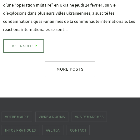
d’une “opération militaire” en Ukraine jeudi 24 février , suivie
d’explosions dans plusieurs villes ukrainiennes, a suscité les
condamnations quasi-unanimes de la communauté internationale. Les
réactions internationales se sont…
LIRE LA SUITE
MORE POSTS
VOTRE MAIRIE
VIVRE À RUOMS
VOS DÉMARCHES
INFOS PRATIQUES
AGENDA
CONTACT