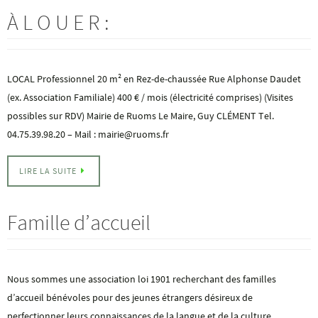
À L O U E R :
LOCAL Professionnel 20 m² en Rez-de-chaussée Rue Alphonse Daudet
(ex. Association Familiale) 400 € / mois (électricité comprises) (Visites
possibles sur RDV) Mairie de Ruoms Le Maire, Guy CLÉMENT Tel.
04.75.39.98.20 – Mail : mairie@ruoms.fr
LIRE LA SUITE
Famille d’accueil
Nous sommes une association loi 1901 recherchant des familles
d’accueil bénévoles pour des jeunes étrangers désireux de
perfectionner leurs connaissances de la langue et de la culture