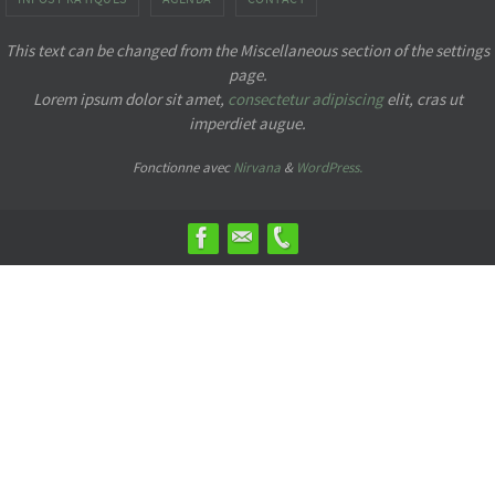
This text can be changed from the Miscellaneous section of the settings
page.
Lorem ipsum
dolor sit amet,
consectetur adipiscing
elit, cras ut
imperdiet augue.
Fonctionne avec
Nirvana
&
WordPress.