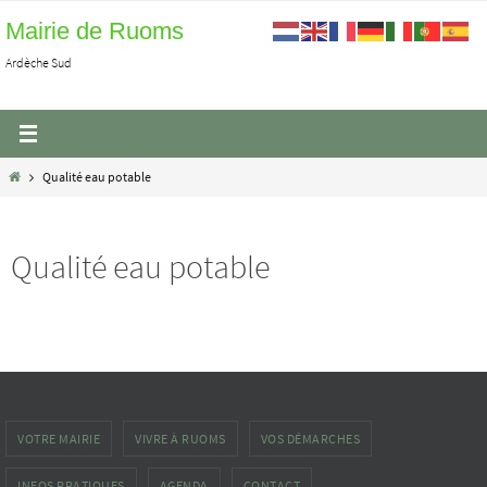
Passer
Mairie de Ruoms
vers
Ardèche Sud
le
contenu
Home
Qualité eau potable
Qualité eau potable
VOTRE MAIRIE
VIVRE À RUOMS
VOS DÉMARCHES
INFOS PRATIQUES
AGENDA
CONTACT