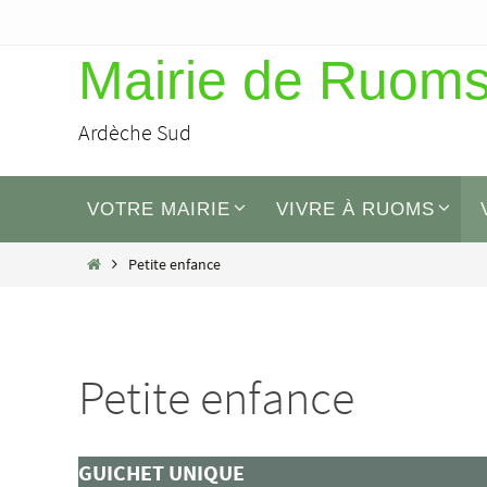
Passer
Mairie de Ruom
vers
le
Ardèche Sud
contenu
Passer
VOTRE MAIRIE
VIVRE À RUOMS
vers
le
Home
Petite enfance
contenu
Petite enfance
GUICHET UNIQUE